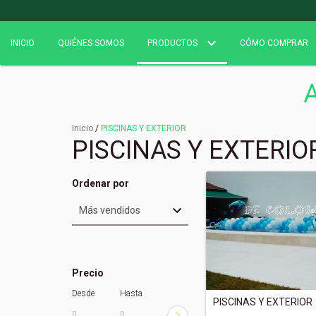
INICIO
QUIÉNES SOMOS
PRODUCTOS
CÓMO COMPRAR
A
Inicio
/
PISCINAS Y EXTERIOR
PISCINAS Y EXTERIO
Ordenar por
Precio
Desde
Hasta
PISCINAS Y EXTERIOR