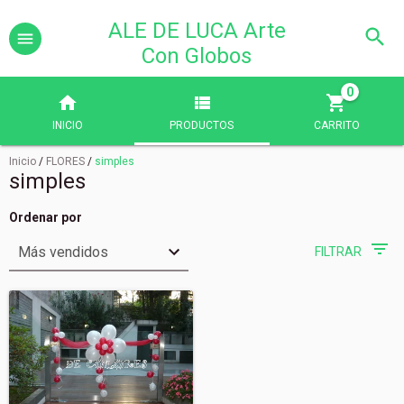
ALE DE LUCA Arte
Con Globos
0
INICIO
PRODUCTOS
CARRITO
Inicio
/
FLORES
/
simples
simples
Ordenar por
FILTRAR