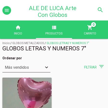
ALE DE LUCA Arte
Con Globos
0
INICIO
PRODUCTOS
CARRITO
Inicio
/
GLOBOS METALIZADOS
/
GLOBOS LETRAS Y NUMEROS 7"
GLOBOS LETRAS Y NUMEROS 7"
Ordenar por
FILTRAR